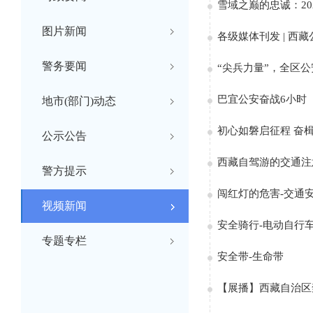
雪域之巅的忠诚：2
图片新闻
各级媒体刊发 | 西
警务要闻
“尖兵力量”，全区
巴宜公安奋战6小时
地市(部门)动态
初心如磐启征程 奋
公示公告
西藏自驾游的交通注
警方提示
闯红灯的危害-交通
视频新闻
安全骑行-电动自行
专题专栏
安全带-生命带
【展播】西藏自治区