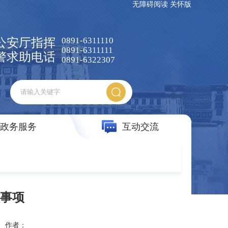
无障碍阅读
关怀版
0891-6311110
公安厅指挥
0891-6311111
警求助电话
0891-6322307
政务服务
互动交流
事项
作者：