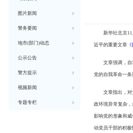
图片新闻
警务要闻
新华社北京
1
地市(部门)动态
近平的重要文章
《
公示公告
文章强调，自
警方提示
党的自我革命一条
视频新闻
文章指出，对
专题专栏
政环境异常复杂，
影响党的形象和威
动党员干部的积极