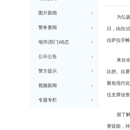
图片新闻
为
弘
警务要闻
日，由自治
拉萨拉开帷
地市(部门)动态
公示公告
来自
警方提示
比拼。比赛
聚焦现代化
视频新闻
伍支撑侦查
专题专栏
据了
赛提能，持