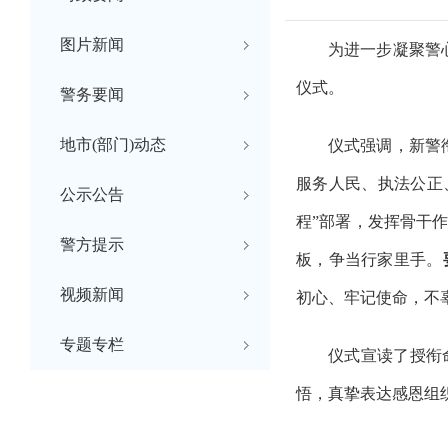
图片新闻
为进一步凝聚警
仪式。
警务要闻
地市(部门)动态
仪式强调
，新警
服务人民、执法公正
公示公告
程”部署，发挥骨干
警方提示
板，争当行家里手
。
视频新闻
初心、牢记使命，不
专题专栏
仪式宣读了授衔
悟
，真挚表达感恩组