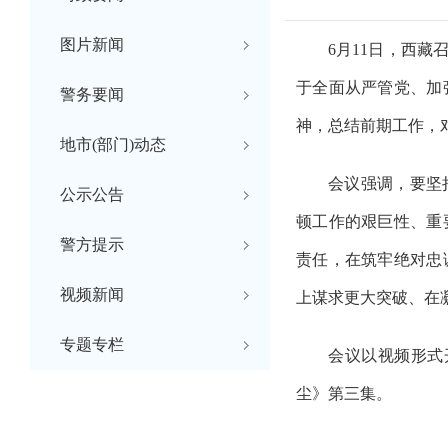
图片新闻
6
月
11
日，
西藏
于全面从严管党、加
警务要闻
神，总结前期工作，
地市(部门)动态
会议强调，要坚
公示公告
顿工作的艰巨性、重
警方提示
责任，在筑牢绝对忠
视频新闻
上谋求更大突破、在
专题专栏
会议
以视频形式
尘》第
三
集。