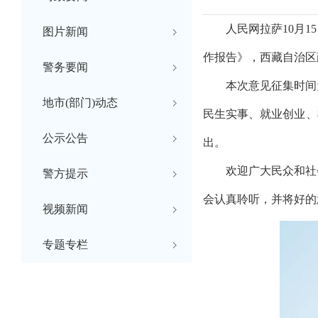
人民网拉萨
10月
图片新闻
作报告》，西藏自治区
警务要闻
本次意见征集时间
地市(部门)动态
民生实事、就业创业、
公示公告
出。
欢迎广大民众和社
警方提示
会认真聆听，并将好的
视频新闻
专题专栏