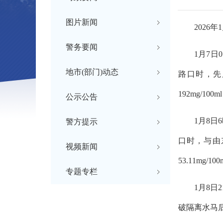
图片新闻
202
警务要闻
1月7
地市(部门)动态
路口时，先
192mg/100
公示公告
1月8
警方提示
口时，与由
视频新闻
53.11mg/10
专题专栏
1月8
破隔离水马后