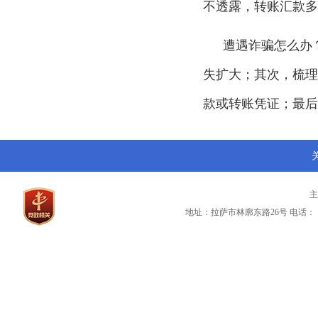
不透露，转账汇款多
遭遇诈骗怎么办
失扩大；其次，梳
款或转账凭证；最后
地址：拉萨市林廓东路26号
电话：（