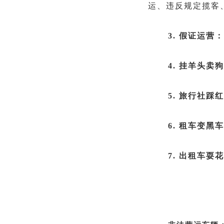
运、违反规定揽客
3. 假证运营：
4. 挂羊头卖
5. 旅行社踩
6. 租车变黑
7. 出租车耍