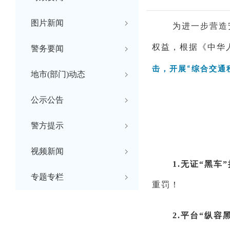
图片新闻
为进一步营造
权益，根据《中华
警务要闻
击，开展
综合交通
“
地市(部门)动态
公示公告
警方提示
视频新闻
1.
无证
“黑车
专题专栏
重罚！
2.平台“纵容