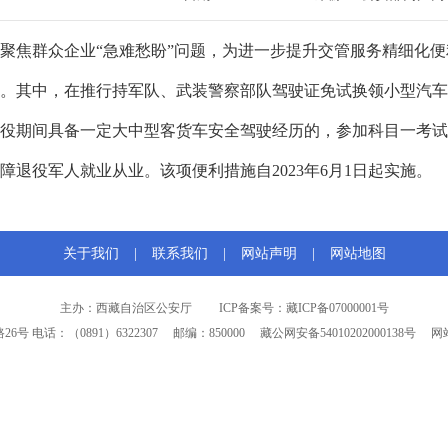
聚焦群众企业
“急难愁盼”问题，为进一步提升交管服务精细化便
。其中，在推行持军队、武装警察部队驾驶证免试换领小型汽车
役期间具备一定大中型客货车安全驾驶经历的，参加科目一考试
障退役军人就业从业。该项便利措施自2023年6月1日起实施。
关于我们
|
联系我们
|
网站声明
|
网站地图
主办：西藏自治区公安厅
ICP备案号：藏ICP备07000001号
26号
电话：（0891）6322307
邮编：850000
藏公网安备54010202000138号
网站标