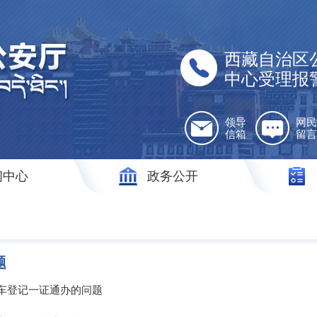
西藏自治区
中心受理报
领导
网民
信箱
留言
闻中心
政务公开
题
车登记一证通办的问题