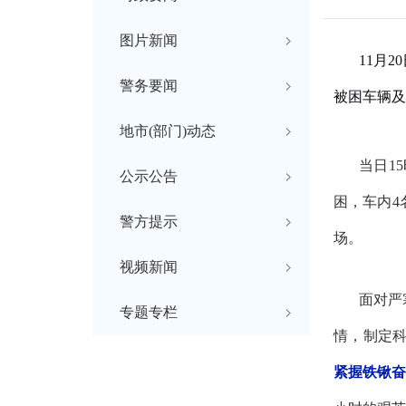
图片新闻
11月
警务要闻
被困车辆及
地市(部门)动态
当日
1
公示公告
困，车内4
警方提示
场。
视频新闻
面对严
专题专栏
情，制定
紧握铁锹