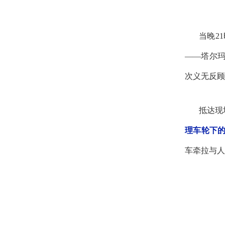
当晚
2
——塔尔
次义无反顾
抵达现
理车轮下
车牵拉与人