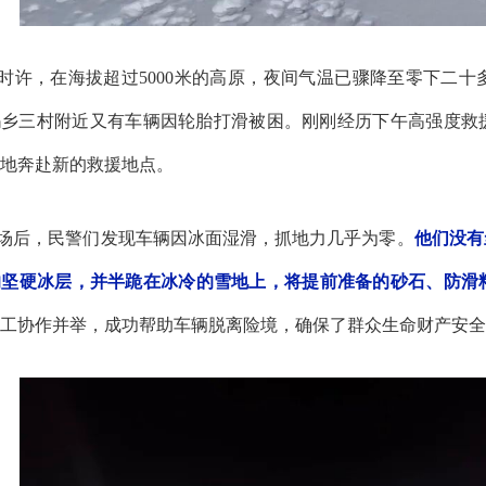
1时许，在海拔超过5000米的高原，夜间气温已骤降至零下二
玛乡三村附近又有车辆因轮胎打滑被困。刚刚经历下午高强度救
地奔赴新的救援地点。
场后，民警们发现车辆因冰面湿滑，抓地力几乎为零。
他们没有
的坚硬冰层，并半跪在冰冷的雪地上，将提前准备的砂石、防滑
工协作并举，成功帮助车辆脱离险境，确保了群众生命财产安全