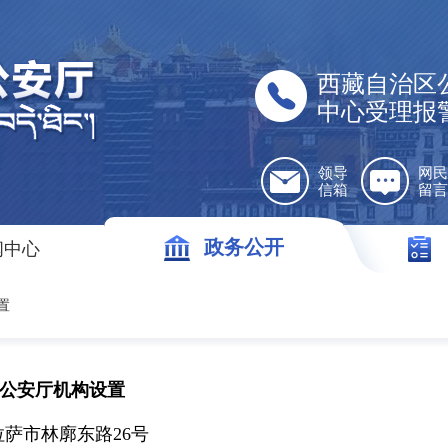
西藏自治区
中心受理报
领导
网民
信箱
留言
政务公开
闻中心
置
公安厅机构设置
萨市林廓东路26号