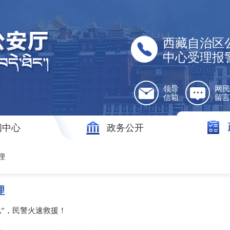
西藏自治区
中心受理报
领导
网民
信箱
留言
闻中心
政务公开
理
理
见”，民警火速救援！