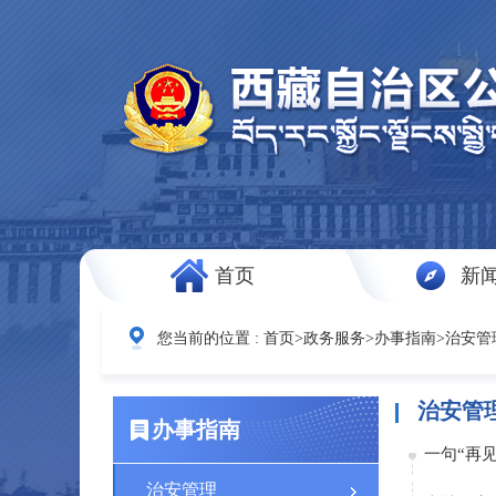
首页
新
您当前的位置 :
首页
>
政务服务
>
办事指南
>
治安管
治安管
办事指南
一句“再
治安管理