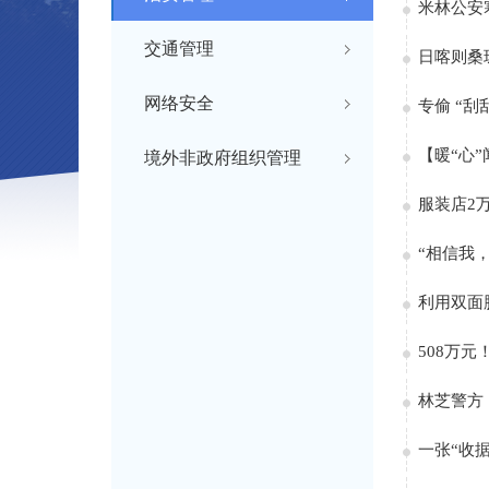
米林公安
交通管理
日喀则桑
网络安全
专偷 “刮
【暖“心
境外非政府组织管理
服装店2
“相信我
利用双面
508万
林芝警方
一张“收据