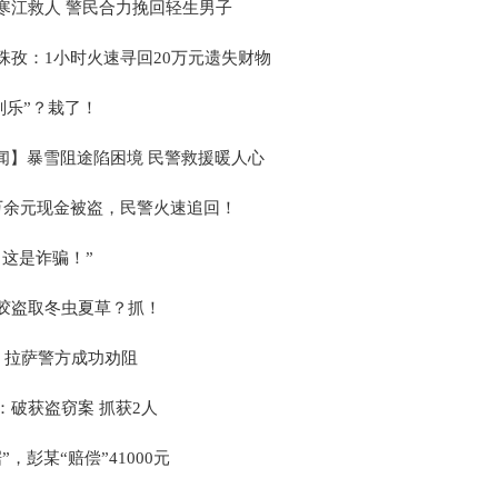
寒江救人 警民合力挽回轻生男子
珠孜：1小时火速寻回20万元遗失财物
刮乐”？栽了！
”闻】暴雪阻途陷困境 民警救援暖人心
万余元现金被盗，民警火速追回！
，这是诈骗！”
胶盗取冬虫夏草？抓！
元！拉萨警方成功劝阻
：破获盗窃案 抓获2人
”，彭某“赔偿”41000元